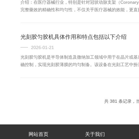
介绍：在医疗器械行业，特别是针对冠状动脉支架（Coronary
完整藥效的精确性和均匀性，不仅关乎医疗器械的效能，更直
合物，以改善性能并防止并发症。涂层厚度必须严格控制，原因
光刻胶匀胶机具体作用和特点包括以下介绍
2026-01-21
光刻胶匀胶机是半导体制造及微纳加工领域中用于在晶片或基
确控制，实现光刻胶薄膜的均匀制备。该设备在光刻工艺中扮演
图形转移的精度和质量。‌‌关键控制参数‌：胶膜厚度主要取决于
共 381 条记录，当前
网站首页
关于我们