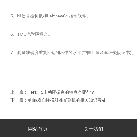
5、NI信号控制板和Labview64 控制软件。
6、TMC光学隔振台。
7、测量准确度重复性达到不错的水平(中国计量科学研究院证书)。
上一篇：
Herz TS主动隔振台的特点有哪些？
下一篇：
单面/双面掩模对准光刻机的相关知识普及
网站首页
关于我们