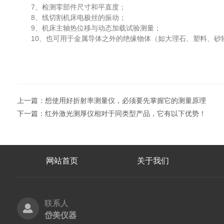
7、检测零部件尺寸和平直度；
8、线切割机床电极丝的振动；
9、机床主轴热位移与动态加载试验测量；
10、也可用于金属导体之外的绝缘物体（如大理石、塑料、砂
上一篇：
想使用好折射率测量仪，必须要先掌握它的测量原理
下一篇：
红外激光测厚仪相对于同类型产品，它有以下优势！
网站首页
关于我们
联系人
岱美仪器