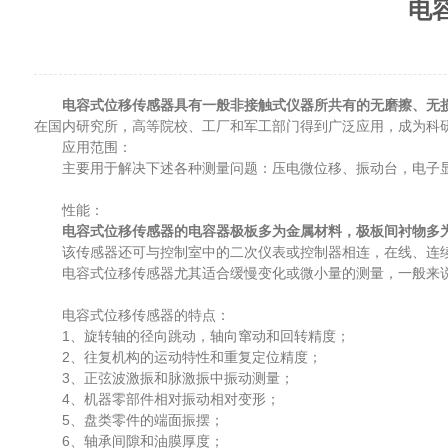
电
电容式位移传感器具有一般非接触式仪器所共有的无磨擦、无
在国内研究所，高等院校、工厂和军工部门得到广泛应用，成为科研
应用范围：
主要用于解决下述各种测量问题：压电微位移、振动台，电子显
性能：
电容式位移传感器的电容器极板多为金属材料，极板间衬物多
该传感器还可与控制室中的二次仪表或控制器相连，在线、连续
电容式位移传感器尤其适合缓慢变化或微小量的测量，一般来说
电容式位移传感器的特点：
1、旋转轴的径向跳动，轴向窜动和回转精度；
2、往复机构的运动特性和重复定位精度；
3、正弦波激振和脉激振中振动测量；
4、机器零部件相对振动相对变形；
5、盘类零件的端面振摆；
6、轴承间隙和油膜厚度；