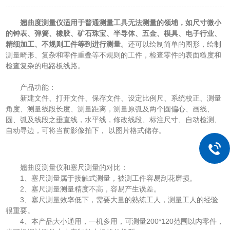
翘曲度测量仪适用于普通测量工具无法测量的领埔，如尺寸微小
的钟表、弹簧、橡胶、矿石珠宝、半导体、五金、模具、电子行业、
精细加工、不规则工件等到进行测量。
还可以绘制简单的图形，绘制
测量畸形、复杂和零件重叠等不规则的工件，检查零件的表面糙度和
检查复杂的电路板线路。
产品功能：
新建文件、打开文件、保存文件、设定比例尺、系统校正、测量
角度、测量线段长度、测量距离，测量原弧及两个圆偏心、画线、
圆、弧及线段之垂直线，水平线，修改线段、标注尺寸、自动检测、
自动寻边，可将当前影像拍下， 以图片格式储存。
翘曲度测量仪和塞尺测量的对比：
1、塞尺测量属于接触式测量，被测工件容易刮花磨损。
2、塞尺测量测量精度不高，容易产生误差。
3、塞尺测量效率低下，需要大量的熟练工人，测量工人的经验
很重要。
4、本产品大小通用，一机多用，可测量200*120范围以内零件，