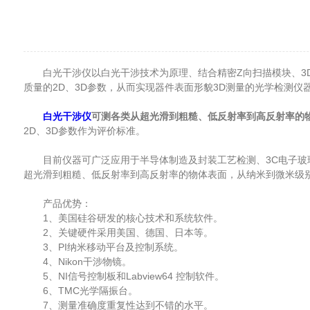
白光干涉仪以白光干涉技术为原理、结合精密Z向扫描模块、3D
质量的2D、3D参数，从而实现器件表面形貌3D测量的光学检测仪
白光干涉仪
可测各类从超光滑到粗糙、低反射率到高反射率的
2D、3D参数作为评价标准。
目前仪器可广泛应用于半导体制造及封装工艺检测、3C电子玻璃
超光滑到粗糙、低反射率到高反射率的物体表面，从纳米到微米级别工件
产品优势：
1、美国硅谷研发的核心技术和系统软件。
2、关键硬件采用美国、德国、日本等。
3、PI纳米移动平台及控制系统。
4、Nikon干涉物镜。
5、NI信号控制板和Labview64 控制软件。
6、TMC光学隔振台。
7、测量准确度重复性达到不错的水平。