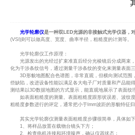
光学轮廓仪
是一种双LED光源的非接触式光学仪器，
(VSI)则可以做高度、宽度、曲率半径，粗糙度的计测等。
光学轮廓仪工作原理：
光源发出的光经过扩束准直后经分光棱镜后分成两束，一
化为干涉条纹信号，通过测量干涉条纹的变化来测量表面
3D形貌地图配合色谱图，非常直观，但横向测试范围，纵向
些缺陷，改进设备性能以满足各大电子厂对质量和产品能
测结果以3D数据地图的方式显示，能直观地展示了表面纹
如表面粗糙度的测量。表面粗糙度跟形状误差、波纹度等
粗糙度参数进行的评定，通常把小于lmm波距的形貌特征归
其实光学轮廓仪测量表面粗糙度步骤很简单，具体如
1、将样品放置在载物台镜头下方；
2、检查电机连接和环境噪声，确认仪器状态；