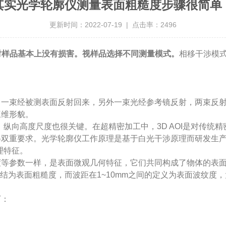
其实光学轮廓仪测量表面粗糙度步骤很简单
更新时间：2022-07-19 | 点击率：2496
对样品基本上没有损害。视样品选择不同测量模式。
相移干涉模式
束经被测表面反射回来，另外一束光经参考镜反射，两束反射
三维形貌。
高度尺度也很关键。在超精密加工中，3D AOI是对传统精密加
得双重要求。光学轮廓仪工作原理是基于白光干涉原理而研发生
理特征。
参数一样，是表面微观几何特征，它们共同构成了物体的表面
结为表面粗糙度，而波距在1~10mm之间的定义为表面波纹度，
下：