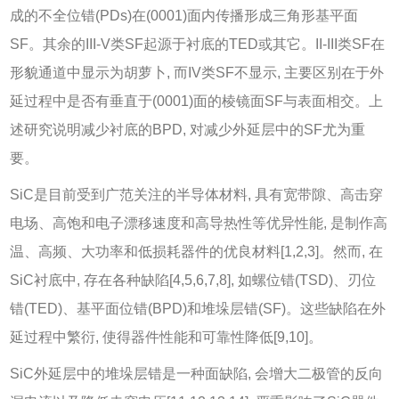
成的不全位错(PDs)在(0001)面内传播形成三角形基平面
SF。其余的III-V类SF起源于衬底的TED或其它。II-III类SF在
形貌通道中显示为胡萝卜, 而IV类SF不显示, 主要区别在于外
延过程中是否有垂直于(0001)面的棱镜面SF与表面相交。上
述研究说明减少衬底的BPD, 对减少外延层中的SF尤为重
要。
SiC是目前受到广范关注的半导体材料, 具有宽带隙、高击穿
电场、高饱和电子漂移速度和高导热性等优异性能, 是制作高
温、高频、大功率和低损耗器件的优良材料[
1
,
2
,
3
]。然而, 在
SiC衬底中, 存在各种缺陷[
4
,
5
,
6
,
7
,
8
], 如螺位错(TSD)、刃位
错(TED)、基平面位错(BPD)和堆垛层错(SF)。这些缺陷在外
延过程中繁衍, 使得器件性能和可靠性降低[
9
,
10
]。
SiC外延层中的堆垛层错是一种面缺陷, 会增大二极管的反向