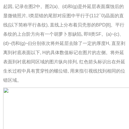
起因, 记录在
图2
中。
图2
(a)、(d)和(g)是外延层表面腐蚀后的
显微镜照片, I类层错的尾部对应图中平行于(112¯0)晶面的直
线(以下简称平行条纹), 直线上分布着贝壳形的BPD[
8
]。平行
条纹的上台阶方向有一个胡萝卜形缺陷, 即II类SF。(a)~(c)、
(d)~(f)和(g)~(i)分别依次将外延层去除了一定的厚度H, 直至剥
离到衬底表面以下, H的具体数值标记在图片的左侧。将外延
表面到衬底相同区域的图片纵向排列, 红色箭头标识出在外延
生长过程中具有贯穿性的螺位错, 用来指引视线找到相同的位
错区域。