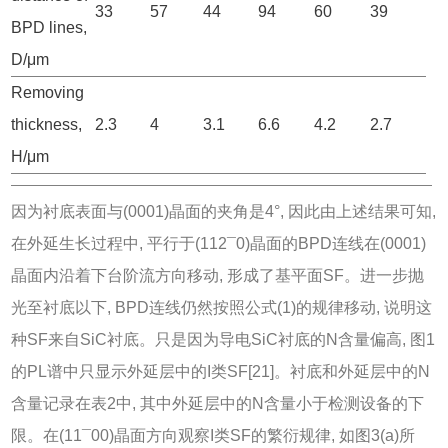
33
57
44
94
60
39
BPD lines,
D/μm
Removing
thickness,
2.3
4
3.1
6.6
4.2
2.7
H/μm
因为衬底表面与(0001)晶面的夹角是4°, 因此由上述结果可知,
在外延生长过程中, 平行于(112¯0)晶面的BPD连线在(0001)
晶面内沿着下台阶流方向移动, 形成了基平面SF。进一步抛
光至衬底以下, BPD连线仍然按照公式(1)的规律移动, 说明这
种SF来自SiC衬底。只是因为导电SiC衬底的N含量偏高,
图1
的PL谱中只显示外延层中的I类SF[
21
]。衬底和外延层中的N
含量记录在
表2
中, 其中外延层中的N含量小于检测设备的下
限。在(11¯00)晶面方向观察I类SF的繁衍规律, 如
图3
(a)所