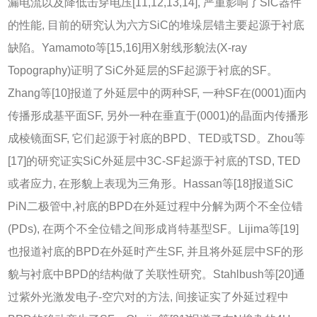
漏电流以及降低击穿电压[
11
,
12
,
13
,
14
], 严重影响了SiC器件
的性能, 目前的研究认为六方SiC的堆垛层错主要起源于衬底
缺陷。Yamamoto等[
15
,
16
]用X射线形貌法(X-ray
Topography)证明了SiC外延层的SF起源于衬底的SF。
Zhang等[
10
]报道了外延层中的两种SF, 一种SF在(0001)面内
传播形成基平面SF, 另外一种在垂直于(0001)的晶面内传播形
成棱镜面SF, 它们起源于衬底的BPD、TED或TSD。Zhou等
[
17
]的研究证实SiC外延层中3C-SF起源于衬底的TSD, TED
或者应力, 在形貌上表现为三角形。Hassan等[
18
]报道SiC
PiN二极管中,衬底的BPD在外延过程中分解为两个不全位错
(PDs), 在两个不全位错之间形成肖特基型SF。Lijima等[
19
]
也报道衬底的BPD在外延时产生SF, 并且将外延层中SF的形
貌与衬底中BPD的结构做了关联性研究。Stahlbush等[
20
]通
过紫外光激发电子-空穴对的方法, 间接证实了外延过程中