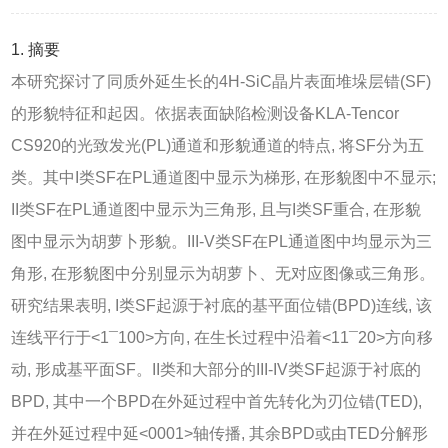
1. 摘要
本研究探讨了同质外延生长的4H-SiC晶片表面堆垛层错(SF)
的形貌特征和起因。依据表面缺陷检测设备KLA-Tencor
CS920的光致发光(PL)通道和形貌通道的特点, 将SF分为五
类。其中I类SF在PL通道图中显示为梯形, 在形貌图中不显示;
II类SF在PL通道图中显示为三角形, 且与I类SF重合, 在形貌
图中显示为胡萝卜形貌。III-V类SF在PL通道图中均显示为三
角形, 在形貌图中分别显示为胡萝卜、无对应图像或三角形。
研究结果表明, I类SF起源于衬底的基平面位错(BPD)连线, 该
连线平行于<1¯100>方向, 在生长过程中沿着<11¯20>方向移
动, 形成基平面SF。II类和大部分的III-IV类SF起源于衬底的
BPD, 其中一个BPD在外延过程中首先转化为刃位错(TED),
并在外延过程中延<0001>轴传播, 其余BPD或由TED分解形