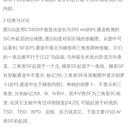
内部。
2 结果与讨论
图1
(a)是用CS920中激发光波长为355 nm的PL通道检测的
SiC外延层的位错图,
图1
(b)是对应区域的形貌图。从图中可
以看到, SF在PL通道中显示为梯形和三角形两种形貌。它们
的一条边都平行于(112¯0)晶面, 与外延生长的台阶流方向垂
直。三角形SF起源于一个点, 梯形SF起源于一条线。梯形SF
在形貌通道中不显示, 标记为I; 三角形SF在形貌图中显示胡萝
卜(在PL通道中位于梯形内部)、单独的胡萝卜、不显示和三
角形, 分别标记为II、III、IV和V。其中V类SF为三角形3C相
变, 在其它文献中有过详细报道[
24
,
25
], 可能起源于衬底的
TSD、TED、BPD、划痕、应力或其它。下面主要讨论I-IV
类SF的起因。