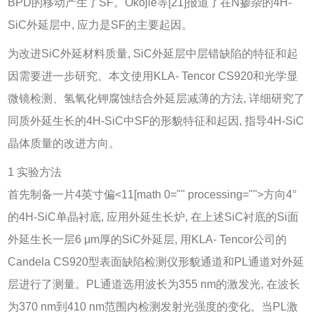
BPD的移动产生了SF。Okojie等[
21
]报道了在N掺杂的4H-
SiC外延层中, 应力是SF的主要起因。
为改进SiC外延材料质量, SiC外延层中层错缺陷的特征和起
因需要进一步研究。本文使用KLA- Tencor CS920和光学显
微镜检测、氢氧化钾腐蚀结合外延层减薄的方法, 详细研究了
同质外延生长的4H-SiC中SF的形貌特征和起因, 指导4H-SiC
晶体质量的改进方向。
1 实验方法
首先制备一片4英寸偏<11[math 0="" processing="">方向4°
的4H-SiC单晶衬底, 应用外延生长炉, 在上述SiC衬底的Si面
外延生长一层6 μm厚的SiC外延层, 用KLA- Tencor公司的
Candela CS920型表面缺陷检测仪形貌通道和PL通道对外延
层进行了测量。PL通道选用波长为355 nm的激发光, 在波长
为370 nm到410 nm范围内检测发射光强度的变化。当PL激