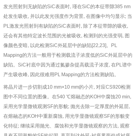
发光照射到无缺陷的SiC表面时, 瑾在SiC的本征带隙385 nm
处发生吸收, 并以此发光强度作为背景, 在图像中均匀显示; 当
PL激发光照射到有缺陷的SiC表面时, 除了本征带隙的吸收,
还会有其他特定波长范围的光被吸收, 检测到的光强变弱, 图
像颜色变暗, 以此检测SiC外延层中的缺陷[
22
,
23
]。PL
Mapping的方法一般用于检测载流子浓度低的SiC外延层中的
缺陷。SiC衬底中因为通过氮掺杂提高载流子浓度, 在PL谱中
产生吸收峰, 因此很难用PL Mapping的方法检测缺陷。
将晶片进一步切割成10 mm×10 mm的小片, 对应CS920检测
图中不同位置的图像。在540 ℃熔融态的KOH中腐蚀20 min,
采用光学显微镜观测SF的形貌; 抛光去除一定厚度的外延层,
在熔融态的KOH中重新腐蚀, 用光学显微镜观察SF的形貌变
化特征; 继续采用抛光、腐蚀和光学显微镜观察的方法, 观察
具有不同形貌的SF的起因, 直至到达外延-衬底界面处或衬底