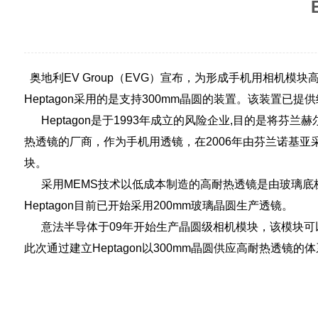
奥地利
EV Group
（
EVG
）宣布，为形成手机用相机模块
Heptagon
采用的是支持
300mm
晶圆的装置。该装置已提供
Heptagon
是于
1993
年成立的风险企业
,
目的是将芬兰赫
热透镜的厂商，作为手机用透镜，在
2006
年由芬兰诺基亚
块。
采用
MEMS
技术以低成本制造的高耐热透镜是由玻璃底
Heptagon
目前已开始采用
200mm
玻璃晶圆生产透镜。
意法半导体于
09年开
始生产晶圆级相机模块，该模块可
此次通过建立
Heptagon
以
300mm
晶圆供应高耐热透镜的体