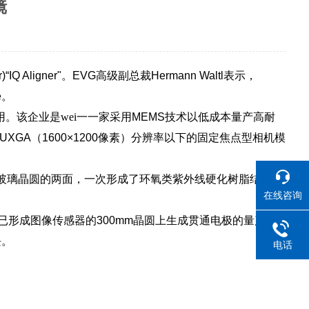
镜
)“IQ Aligner"
。
EVG
高级副总裁
Hermann Waltl
表示，
e
。
。该企业是wei一一家采用
MEMS
技术以低成本量产高耐
UXGA
（
1600×1200
像素）分辨率以下的固定焦点型相机模
玻璃晶圆的两面，一次形成了环氧类紫外线硬化树脂结构。
在线咨询
已形成图像传感器的
300mm
晶圆上生成贯通电极的量产。
块。
电话