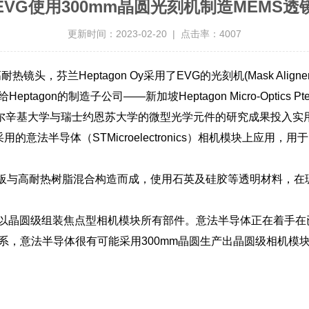
EVG使用300mm晶圆光刻机制造MEMS透
更新时间：2023-02-20 | 点击率：4007
高耐热镜头，芬兰
Heptagon Oy
采用了
EVG
的光刻机
(Mask Aligner
给
Heptagon
的制造子公司
——
新加坡
Heptagon Micro-Optics Pt
尔辛基大学与瑞士约恩苏大学的微型光学元件的研究成果投入实用
采用的意法半导体（
STMicroelectronics
）相机模块上应用，用于
板与高耐热树脂混合构造而成，使用石英及硅胶等透明材料，在
以晶圆级组装焦点型相机模块所有部件。意法半导体正在着手在
系，意法半导体很有可能采用
300mm
晶圆生产出晶圆级相机模