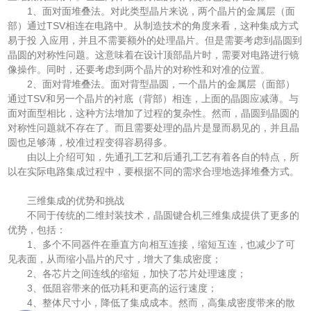
1、面对面堆叠法。对此类型晶片来说，两个晶片的金属层（面
部）通过TSV相连在电路中。从制造技术的角度来看，这种集成方式
易于投 入应用，并且不需要额外的处理晶片。但是需要考虑到晶圆到
晶圆的对称性问题。这意味着在设计顶部晶片时，需要对电路进行镜
像操作。同时，还要考虑到两个晶片的对称性和对准的位置。
2、面对背堆叠法。面对背型晶圆，一个晶片的金属层（面部）
通过TSV和另一个晶片的衬底（背部）相连，上面的晶圆应减薄。与
面对面型相比，这种方法增加了过程的复杂性。然而，晶圆到晶圆的
对称性问题就不存在了。而且需要处理的晶片是显而易见的，并且晶
圆也足够薄，校准过程变得容易得多。
由以上介绍可知，先通孔工艺和后通孔工艺有着各自的特点，所
以在实际电路集成过程中，要根据不同的需求合理地选择堆叠方式。
三维集成的优势和挑战
不同于传统的二维封装技术，晶圆键合机三维集成提供了更多的
优势，包括：
1、多个不同器件在垂直方向相互连接，缩短互连，也减少了可
见表面，从而缩小晶片的尺寸，增大了集成密度；
2、各芯片之间连线的缩短，加快了芯片处理速度；
3、低阻容带来的低功耗和更高的运行速度；
4、整体尺寸小，降低了集成成本。然而，高集成密度带来的散