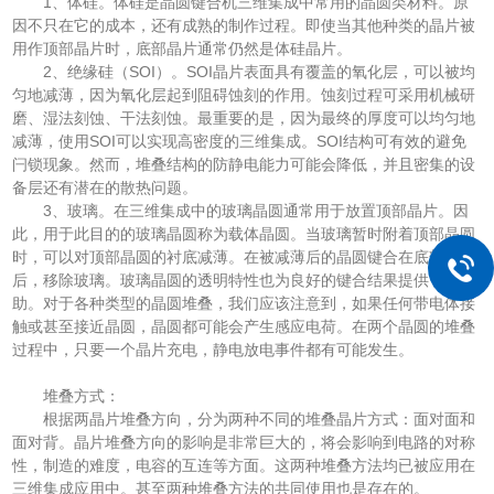
1、体硅。体硅是晶圆键合机三维集成中常用的晶圆类材料。原
因不只在它的成本，还有成熟的制作过程。即使当其他种类的晶片被
用作顶部晶片时，底部晶片通常仍然是体硅晶片。
2、绝缘硅（SOI）。SOI晶片表面具有覆盖的氧化层，可以被均
匀地减薄，因为氧化层起到阻碍蚀刻的作用。蚀刻过程可采用机械研
磨、湿法刻蚀、干法刻蚀。最重要的是，因为最终的厚度可以均匀地
减薄，使用SOI可以实现高密度的三维集成。SOI结构可有效的避免
闩锁现象。然而，堆叠结构的防静电能力可能会降低，并且密集的设
备层还有潜在的散热问题。
3、玻璃。在三维集成中的玻璃晶圆通常用于放置顶部晶片。因
此，用于此目的的玻璃晶圆称为载体晶圆。当玻璃暂时附着顶部晶圆
时，可以对顶部晶圆的衬底减薄。在被减薄后的晶圆键合在底部晶圆
后，移除玻璃。玻璃晶圆的透明特性也为良好的键合结果提供了帮
助。对于各种类型的晶圆堆叠，我们应该注意到，如果任何带电体接
触或甚至接近晶圆，晶圆都可能会产生感应电荷。在两个晶圆的堆叠
过程中，只要一个晶片充电，静电放电事件都有可能发生。
堆叠方式：
根据两晶片堆叠方向，分为两种不同的堆叠晶片方式：面对面和
面对背。晶片堆叠方向的影响是非常巨大的，将会影响到电路的对称
性，制造的难度，电容的互连等方面。这两种堆叠方法均已被应用在
三维集成应用中。甚至两种堆叠方法的共同使用也是存在的。