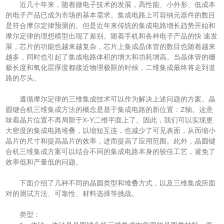
近几十年来，随着微电子技术的发展，高性能、小外形、低成本
的电子产品已成为市场的基本需求。集成电路上可容纳元器件的数目
是符合摩尔定律预测的。但是近年来传统的集成电路增长趋势开始和
摩尔定律的理想模型出现了差别。随着手机和各种电子产品的快 速发
展，芯片的功能也越来越复杂，芯片上集成晶体管的数目也随着越来
越多，同时也引起了集成电路体积的增大和功耗增高。当晶体管的栅
极长度和氧化层厚度都接近物理极限的时候，二维集成最终将走到道
路的尽头。
遵循摩尔定律的三维集成技术可以作为解决上述问题的方案。晶
圆键合机三维集成方法的概念是基于集成电路的新位置：Z轴。这意
味着晶片位置不再局限于X-Y二维平面上了。因此，我们可以实现更
大密度的集成电路堆叠，以缩短互连，也减少了可见表面，从而缩小
晶片的尺寸和提高晶片的效率，进而提高了应用范围。此外，晶圆键
合机三维集成方案可以结合不同的集成电路本身的较佳工艺，避免了
效率低和产量低的问题。
下面介绍了几种不同的晶圆类型和堆叠方式，以及三维集成所面
对的测试方法、可靠性、材料选择等挑战。
类型：