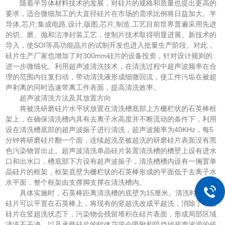
随着半导体材料技术的发展，对硅片的规格和质量也提出更高的
要求，适合微细加工的大直径硅片在市场的需求比例将日益加大。半
导体,芯片,集成电路,设计,版图,芯片,制造,工艺目前世界普遍采用先进
的切、磨、抛和洁净封装工艺，使制片技术取得明显进展。新技术的
导入，使SOI等高功能晶片的试制开发也进入批量生产阶段。对此，
硅片生产厂家也增加了对300mm硅片的设备投资，针对设计规则的
进一步微细化。利用超声波清洗技术，在清洗过程中超声波频率在合
理的范围内往复扫动，带动清洗液形成细微回流，使工件污垢在被超
声剥离的同时迅速带离工件表面，提高清洗效率。
超声波清洗方法及其放置方向
将被洗研磨硅片水平状放置在清洗槽底部上方栅栏状的石英棒框
架上，在确保清洗槽内具有去离子水高度并不断流动的条件下，利用
设在清洗槽底部的超声波振子进行清洗，超声波频率为40KHz，每5
分钟将研磨硅片翻一个面，连续超洗至被超洗的研磨硅片表面没有黑
色污染物冒出止。超声波清洗单晶硅片装置清洗槽的槽壁上设有进水
口和出水口，槽底部下方设有超声波振子，清洗槽槽内设有一搁置单
晶硅片的框架，框架底壁为栅栏状的石英棒形成的平面低于去离子水
水平面，整个框架由支撑脚支撑在清洗槽内。
具体实施时，石英棒距离清洗槽的底壁为15厘米。清洗时，单晶
硅片可以平置在石英棒上，将现有的竖超洗改成平超洗，消除了单晶
硅片在竖超洗状态下，污染物会残留堆积在硅片表面，形成局部区域
清洗不干净，以及承载硅片的软体花篮会吸附和阻挡掉超声波源的传