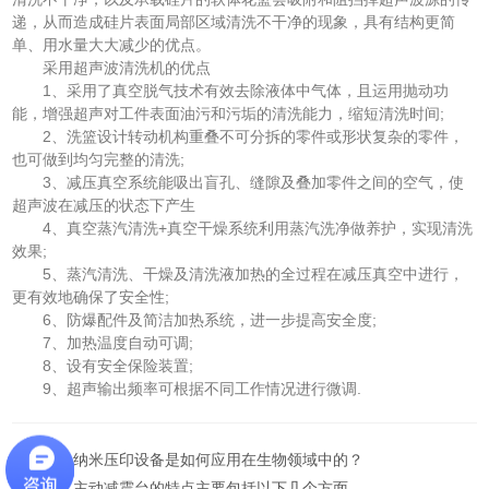
递，从而造成硅片表面局部区域清洗不干净的现象，具有结构更简
单、用水量大大减少的优点。
采用超声波清洗机的优点
1、采用了真空脱气技术有效去除液体中气体，且运用抛动功
能，增强超声对工件表面油污和污垢的清洗能力，缩短清洗时间;
2、洗篮设计转动机构重叠不可分拆的零件或形状复杂的零件，
也可做到均匀完整的清洗;
3、减压真空系统能吸出盲孔、缝隙及叠加零件之间的空气，使
超声波在减压的状态下产生
4、真空蒸汽清洗+真空干燥系统利用蒸汽洗净做养护，实现清洗
效果;
5、蒸汽清洗、干燥及清洗液加热的全过程在减压真空中进行，
更有效地确保了安全性;
6、防爆配件及简洁加热系统，进一步提高安全度;
7、加热温度自动可调;
8、设有安全保险装置;
9、超声输出频率可根据不同工作情况进行微调.
上一篇：
纳米压印设备是如何应用在生物领域中的？
下一篇：
主动减震台的特点主要包括以下几个方面