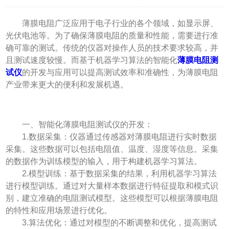
薄膜电阻广泛应用于电子行业的各个领域，如显示屏、
光伏电池等。为了确保薄膜电阻的质量和性能，需要进行准
确可靠的测试。传统的仪器对操作人员的技术要求较高，并
且测试速度较慢。而基于机器学习算法的智能化
薄膜电阻测
试仪
的开发与应用可以提高测试效率和准确性，为薄膜电阻
产业带来更大的便利和发展机遇。
一、智能化薄膜电阻测试仪的开发：
1.数据采集：仪器通过传感器对薄膜电阻进行实时数据
采集。这些数据可以包括电阻值、温度、湿度等信息。采集
的数据作为训练模型的输入，用于构建机器学习算法。
2.模型训练：基于数据采集的结果，利用机器学习算法
进行模型训练。通过对大量样本数据进行特征提取和模式识
别，建立准确的电阻测试模型。这些模型可以根据薄膜电阻
的特性和应用场景进行优化。
3.算法优化：通过对模型的不断调整和优化，提高测试