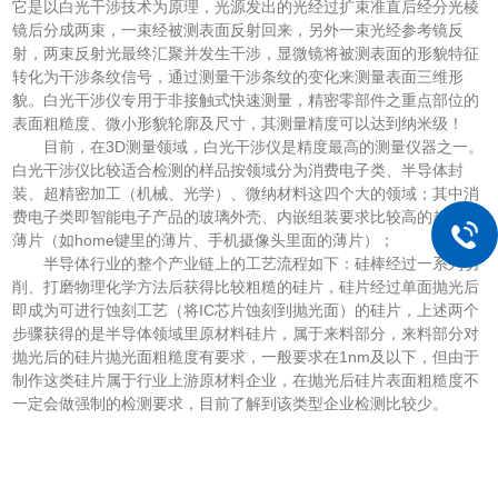
它是以白光干涉技术为原理，光源发出的光经过扩束准直后经分光棱
镜后分成两束，一束经被测表面反射回来，另外一束光经参考镜反
射，两束反射光最终汇聚并发生干涉，显微镜将被测表面的形貌特征
转化为干涉条纹信号，通过测量干涉条纹的变化来测量表面三维形
貌。白光干涉仪专用于非接触式快速测量，精密零部件之重点部位的
表面粗糙度、微小形貌轮廓及尺寸，其测量精度可以达到纳米级！
目前，在3D测量领域，白光干涉仪是精度最高的测量仪器之一。
白光干涉仪比较适合检测的样品按领域分为消费电子类、半导体封
装、超精密加工（机械、光学）、微纳材料这四个大的领域；其中消
费电子类即智能电子产品的玻璃外壳、内嵌组装要求比较高的超光滑
薄片（如home键里的薄片、手机摄像头里面的薄片）；
半导体行业的整个产业链上的工艺流程如下：硅棒经过一系列切
削、打磨物理化学方法后获得比较粗糙的硅片，硅片经过单面抛光后
即成为可进行蚀刻工艺（将IC芯片蚀刻到抛光面）的硅片，上述两个
步骤获得的是半导体领域里原材料硅片，属于来料部分，来料部分对
抛光后的硅片抛光面粗糙度有要求，一般要求在1nm及以下，但由于
制作这类硅片属于行业上游原材料企业，在抛光后硅片表面粗糙度不
一定会做强制的检测要求，目前了解到该类型企业检测比较少。