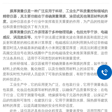
膜厚测量仪是一种广泛应用于科研、工业生产和质量控制领域的
精密仪器，其主要功能在于准确测量薄膜、涂层或其他薄层材料的厚
度。
这种仪器在多个行业中发挥着至关重要的作用，为产品的性能评
估和质量控制提供了有力支持。
膜厚测量仪的工作原理基于多种物理现象，包括光学干涉、电磁
感应、涡流效应等。
光学干涉法通过测量光波在薄膜表面和底部之间
反射和透射的相位差来计算厚度；电磁感应法则利用测头经过非铁磁
覆层时流入铁磁基体的磁通大小来测定覆层厚度；涡流法则通过测量
高频交流信号在测头线圈中产生的电磁场变化来推算薄膜厚度。这些
方法各具特点，适用于不同类型的材料和测量需求。
在科研领域，该仪器被用于精确测量各种薄膜的厚度，如半导体
材料上的氧化物、氮化物层，以及生物医用材料上的涂层等。其高精
度和实时性为科研人员提供了可靠的实验数据，有助于推动相关领域
的科技进步。
工业生产中，它的应用更为广泛。在包装行业，它用于测量食品
包装膜、化妆品包装膜等材料的厚度，以确保产品质量和安全；在电
子行业，它用于测量导电膜、绝缘膜等电子元器件的厚度，以保证产
品的性能和可靠性；在建筑行业，它用于测量防水膜、隔热膜等建筑
材料的厚度，以提高建筑物的安全性和舒适度。
此外，该仪器还具有自动化程度高、测量速度快、适用范围广等