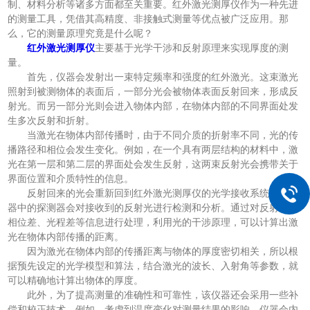
制、材料分析等诸多方面都至关重要。红外激光测厚仪作为一种先进
的测量工具，凭借其高精度、非接触式测量等优点被广泛应用。那
么，它的测量原理究竟是什么呢？
红外激光测厚仪
主要基于光学干涉和反射原理来实现厚度的测
量。
首先，仪器会发射出一束特定频率和强度的红外激光。这束激光
照射到被测物体的表面后，一部分光会被物体表面反射回来，形成反
射光。而另一部分光则会进入物体内部，在物体内部的不同界面处发
生多次反射和折射。
当激光在物体内部传播时，由于不同介质的折射率不同，光的传
播路径和相位会发生变化。例如，在一个具有两层结构的材料中，激
光在第一层和第二层的界面处会发生反射，这两束反射光会携带关于
界面位置和介质特性的信息。
反射回来的光会重新回到红外激光测厚仪的光学接收系统中。仪
器中的探测器会对接收到的反射光进行检测和分析。通过对反射光的
相位差、光程差等信息进行处理，利用光的干涉原理，可以计算出激
光在物体内部传播的距离。
因为激光在物体内部的传播距离与物体的厚度密切相关，所以根
据预先设定的光学模型和算法，结合激光的波长、入射角等参数，就
可以精确地计算出物体的厚度。
此外，为了提高测量的准确性和可靠性，该仪器还会采用一些补
偿和校正技术。例如，考虑到温度变化对测量结果的影响，仪器会内