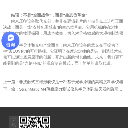
结语：不是“全面战争”，而是“生态位革命”
纳米压印设备取代光刻，并非在逻辑芯片的7nm节点上进行正面
决战，而是一场“农村包围城市”的生态位革命。它用机械的确定性，
对抗光学的物理极限；用成本效益，切入对价格敏感的大规模制造领
域。
对于半导体和光电产业而言，纳米压印设备的意义在于提供了一
种“去EUV化”的可行路径。它证明了在摩尔定律的尽头，制造技术依
然可以通过底层原理的创新，开辟出新的增长曲线。未来，我们更可
能看到的是“光刻+NIL”的混合制造模式，而非简单的谁取代谁。
上一篇：
非接触式三维形貌仪是一种基于光学原理的高精度科学仪器
下一篇：
StrainMatic M4薄膜应力测试仪从半导体到航天器的隐形质检官
手
机