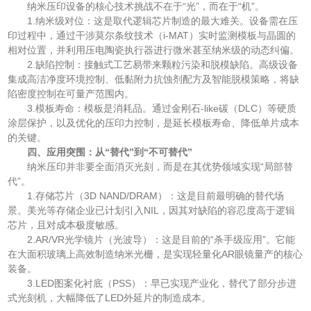
纳米压印设备的核心技术挑战不在于“光”，而在于“机”。
1.纳米级对位：这是取代逻辑芯片制造的最大难关。设备需在压
印过程中，通过干涉莫尔条纹技术（i-MAT）实时监测模板与晶圆的
相对位置，并利用压电陶瓷执行器进行微米甚至纳米级的动态纠偏。
2.缺陷控制：接触式工艺易带来颗粒污染和脱模缺陷。高级设备
集成高洁净度环境控制、低黏附力抗蚀剂配方及智能脱模策略，将缺
陷密度控制在可量产范围内。
3.模板寿命：模板是消耗品。通过金刚石-like碳（DLC）等硬质
涂层保护，以及优化的压印力控制，是延长模板寿命、降低单片成本
的关键。
四、应用突围：从“替代”到“不可替代”
纳米压印并非要全面消灭光刻，而是在其优势领域实现“局部替
代”。
1.存储芯片（3D NAND/DRAM）：这是目前最明确的替代场
景。美光等存储企业已计划引入NIL，因其对缺陷的容忍度高于逻辑
芯片，且对成本极度敏感。
2.AR/VR光学镜片（光波导）：这是目前的“杀手级应用”。它能
在大面积玻璃上高效制造纳米光栅，是实现轻量化AR眼镜量产的核心
装备。
3.LED图案化衬底（PSS）：早已实现产业化，替代了部分步进
式光刻机，大幅降低了LED外延片的制造成本。