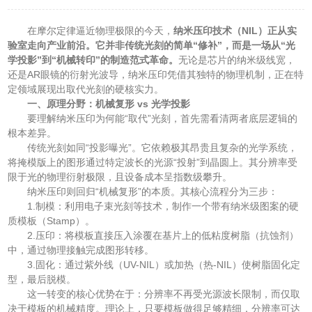
在摩尔定律逼近物理极限的今天，
纳米压印技术（NIL）正从实
验室走向产业前沿。它并非传统光刻的简单“修补”，而是一场从“光
学投影”到“机械转印”的制造范式革命。
无论是芯片的纳米级线宽，
还是AR眼镜的衍射光波导，纳米压印凭借其独特的物理机制，正在特
定领域展现出取代光刻的硬核实力。
一、原理分野：机械复形 vs 光学投影
要理解纳米压印为何能“取代”光刻，首先需看清两者底层逻辑的
根本差异。
传统光刻如同“投影曝光”。它依赖极其昂贵且复杂的光学系统，
将掩模版上的图形通过特定波长的光源“投射”到晶圆上。其分辨率受
限于光的物理衍射极限，且设备成本呈指数级攀升。
纳米压印则回归“机械复形”的本质。其核心流程分为三步：
1.制模：利用电子束光刻等技术，制作一个带有纳米级图案的硬
质模板（Stamp）。
2.压印：将模板直接压入涂覆在基片上的低粘度树脂（抗蚀剂）
中，通过物理接触完成图形转移。
3.固化：通过紫外线（UV-NIL）或加热（热-NIL）使树脂固化定
型，最后脱模。
这一转变的核心优势在于：分辨率不再受光源波长限制，而仅取
决于模板的机械精度。理论上，只要模板做得足够精细，分辨率可达