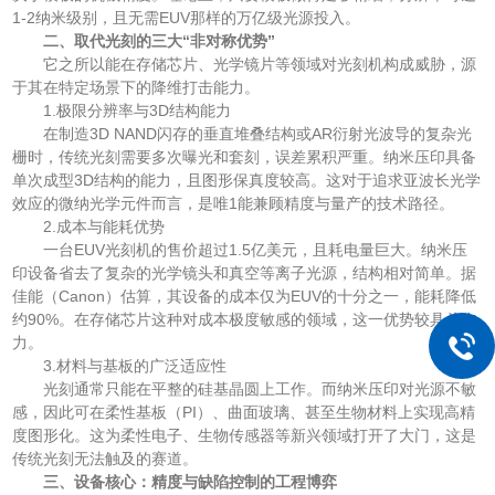
1-2纳米级别，且无需EUV那样的万亿级光源投入。
二、取代光刻的三大“非对称优势”
它之所以能在存储芯片、光学镜片等领域对光刻机构成威胁，源
于其在特定场景下的降维打击能力。
1.极限分辨率与3D结构能力
在制造3D NAND闪存的垂直堆叠结构或AR衍射光波导的复杂光
栅时，传统光刻需要多次曝光和套刻，误差累积严重。纳米压印具备
单次成型3D结构的能力，且图形保真度较高。这对于追求亚波长光学
效应的微纳光学元件而言，是唯1能兼顾精度与量产的技术路径。
2.成本与能耗优势
一台EUV光刻机的售价超过1.5亿美元，且耗电量巨大。纳米压
印设备省去了复杂的光学镜头和真空等离子光源，结构相对简单。据
佳能（Canon）估算，其设备的成本仅为EUV的十分之一，能耗降低
约90%。在存储芯片这种对成本极度敏感的领域，这一优势较具杀伤
力。
3.材料与基板的广泛适应性
光刻通常只能在平整的硅基晶圆上工作。而纳米压印对光源不敏
感，因此可在柔性基板（PI）、曲面玻璃、甚至生物材料上实现高精
度图形化。这为柔性电子、生物传感器等新兴领域打开了大门，这是
传统光刻无法触及的赛道。
三、设备核心：精度与缺陷控制的工程博弈