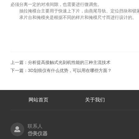
必须分离一定的对准间隙，也需要进行微调焦。
抽拉掩模台主要用于快速上下片，由燕尾导轨、定位挡块和锁
承片台和掩模夹是根据不同的样片和掩模尺寸而进行设计的。
上一篇：
分析提高接触式光刻机性能的三种主流技术
下一篇：
3D划痕仪有什么优势，可以用在哪些方面？
网站首页
关于我们
联系人
岱美仪器