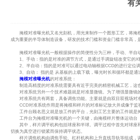
有
掩模对准曝光机又名光刻机，用光来制作一个图形工艺，将掩模
成为重要的半导体制造设备，研发的技术门槛和资金门槛非常高，
掩模对准曝光机一般根据操作的简便性分为三种，手动、半自
1、手动：指的是对准的调节方式，是通过手调旋钮改变它的X轴，
2、半自动：指的是对准可以通过电动轴根据CCD的进行定位
3、自动： 指的是 从基板的上载下载，曝光时长和循环都是通
掩模对准曝光机
的对准系统：
制造高精度的对准系统需要具有近乎完美的精密机械工艺，这也
对准系统另外一个技术难题就是对准显微镜。为了增强显微镜的视
对准系统共有两套，具备调焦功能。主要就是由双目双视场对准
CCD对准系统作用是将掩模和样片的对准标记放大并成像于监
工件台顾名思义就是放工件的平台，光刻工艺主要的工件就是
工件台为掩模对准曝光机的一个关键，由掩模样片整体运动台（X
其中，样片调平机构包括球座和半球。调平过程中首先对球座和
切换为真空进行锁紧而保持调平状态。
样片调焦机构由调焦手轮、杠杆机构和上升直线导轨等组成，调