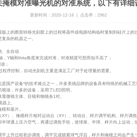
关掩模对准曝光机的对准系统，以下有详细
更新时间：2020-12-16 | 点击率：2962
版上的图形转移光刻胶上的过程将器件或电路结构临时复制到硅片上的过
是复杂的机器之一。
动、全自动
Y轴和thita角度来完成对准，对准精度可想而知不高了；
调谐；
过程序控制，自动光刻机主要是满足工厂对于处理量的需要。
是国产设备*的技术难点之一，许多美德品牌的设备具有特殊的机械工艺
场，许多的设备，采用了LED照明。
显微镜主体、目镜和物镜各1对。
视器上。
掩模和基片。
Y）、掩模样片相对运动台（XY）、转动台、样片调平机构、样片调焦
半球通上压力空气，再通过调焦手轮，使球座、半球、样片向上运动，使
平上升过程初步调焦，调平完成锁紧球气浮后，样片和掩模之间会产生一