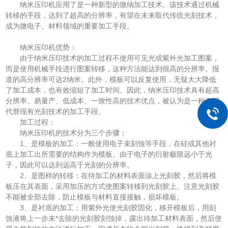
纳米压印机应用了是一种新型的微纳加工技术。该技术通过机械
转移的手段，达到了超高的分辨率，有望在未来取代传统光刻技术，
成为微电子、材料领域的重要加工手段。
纳米压印机优势：
由于纳米压印技术的加工过程不使用可见光或紫外光加工图案，
而是使用机械手段进行图案转移，这种方法能达到很高的分辨率。报
道的高分辨率可达2纳米。此外，模板可以反复使用，无疑大大降低
了加工成本，也有效缩短了加工时间。因此，纳米压印技术具有超高
分辨率、易量产、低成本、一致性高的技术优点，被认为是一种有望
代替现有光刻技术的加工手段。
加工过程：
纳米压印机的技术分为三个步骤：
1、是模板的加工：一般使用电子束刻蚀等手段，在硅或其他衬
底上加工出所需要的结构作为模板。由于电子的衍射极限远小于光
子，因此可以达到远高于光刻的分辨率。
2、是图样的转移：在待加工的材料表面涂上光刻胶，然后将模
板压在其表面，采用加压的方式使图案转移到光刻胶上。注意光刻胶
不能被全部去除，防止模板与材料直接接触，损坏模板。
3、是衬底的加工：用紫外光使光刻胶固化，移开模板后，用刻
蚀液将上一步未*去除的光刻胶刻蚀掉，露出待加工材料表面，然后使