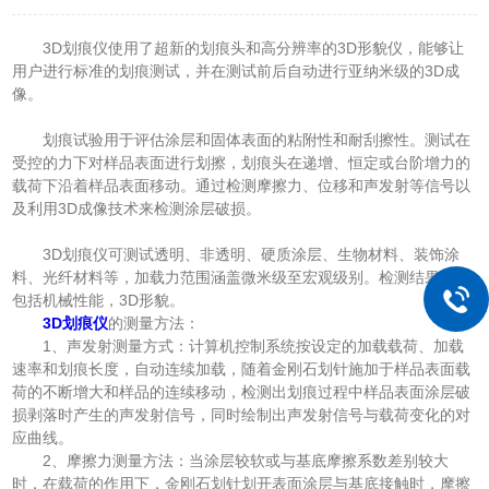
3D划痕仪使用了超新的划痕头和高分辨率的3D形貌仪，能够让
用户进行标准的划痕测试，并在测试前后自动进行亚纳米级的3D成
像。
划痕试验用于评估涂层和固体表面的粘附性和耐刮擦性。测试在
受控的力下对样品表面进行划擦，划痕头在递增、恒定或台阶增力的
载荷下沿着样品表面移动。通过检测摩擦力、位移和声发射等信号以
及利用3D成像技术来检测涂层破损。
3D划痕仪可测试透明、非透明、硬质涂层、生物材料、装饰涂
料、光纤材料等，加载力范围涵盖微米级至宏观级别。检测结果主要
包括机械性能，3D形貌。
3D划痕仪
的测量方法：
1、声发射测量方式：计算机控制系统按设定的加载载荷、加载
速率和划痕长度，自动连续加载，随着金刚石划针施加于样品表面载
荷的不断增大和样品的连续移动，检测出划痕过程中样品表面涂层破
损剥落时产生的声发射信号，同时绘制出声发射信号与载荷变化的对
应曲线。
2、摩擦力测量方法：当涂层较软或与基底摩擦系数差别较大
时，在载荷的作用下，金刚石划针划开表面涂层与基底接触时，摩擦