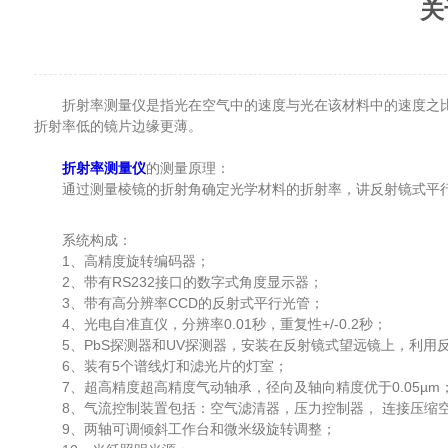
关
折射率测量仪是指光在空气中的速度与光在该材料中的速度之比
折射率低的镜片边缘更薄。
折射率测量仪
的测量原理：
通过测量棱镜的折射角确定光学材料的折射率，讲反射镜式平行
系统构成：
1、高精度旋转编码器；
2、带有RS232接口的数字式角度显示器；
3、带有高分辨率CCD的反射式平行光管；
4、光电自准直仪，分辨率0.01秒，重复性+/-0.2秒；
5、PbS探测器和UV探测器，安装在反射镜式望远镜上，利用
6、装有5个谱线灯和滤光片的灯室；
7、超高精度超高精度气动轴承，径向及轴向精度优于0.05µm
8、气流控制装置包括：空气滤清器，压力控制器， 连接压缩
9、两轴可调倾斜工作台和微米级旋转调整；