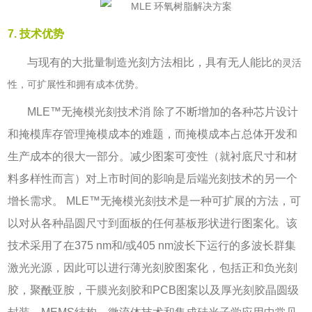
7. 技术优势
与现有的大批量制造光刻方法相比，具有无人能比
的灵活
性，可扩展性和拥有成本优势。
MLE™
无掩模光刻技术消 除了不断增加的各种芯片设计
和掩模库存管理掩模成本的难题，而掩模成本占总体开发和
生产成本的很大一部分。减少图案可变性（就衬底尺寸和材
料多样性而言）对上市时间的影响是后端光刻技术的另一个
增长需求。
MLE™
无掩模光刻技术是一种可扩展的方法，可
以对从各种晶圆尺寸到面板的任何基板形状进行图案化。该
技术采用了在
375 nm
和
/
或
405 nm
波长下运行的多波长群集
激光光源，因此可以进行薄光刻胶图案化，包括正和负光刻
胶，聚酰亚胺，干膜光刻胶和
PCB
图案以及厚光刻胶晶圆级