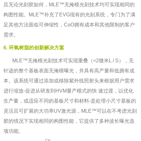
且无论光刻胶如何，
MLE™
无掩模光刻技术均可实现相同的
构图性能。
MLE™
补充了
EVG
现有的光刻系统，专门为了满
足其他方法面临可伸缩性，
CoO
拥有成本和其他限制的客户
需求。
6. 环氧树脂的创新
解决
方案
MLE™
无掩模光刻技术可实现重叠（
<2
微米
L / S
），无
针迹的整个基板表面无掩模曝光，并具有高产量和低拥有成
本。该系统可通过添加或移除紫外线照射头来根据用户需求
进行缩放
-
促进从研发到
HVM
量产模式的快 速过渡，以优化
生产量，或适应不同的基板尺寸和材料
-
是处理小尺寸基板的
灵活且可扩展的大功率
UV
激光源，
MLE™
可以在不考虑光刻
胶的情况下实现相同的构图性能，它提供了多种波长曝光选
项功能。