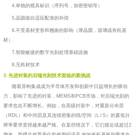
4.
单独的模具标识（序列号，加密密钥等）
5.
晶圆级自适应配准的补偿
6.
不受基材变形和翘曲的影响（厚晶圆，玻璃或有机基
材）
7.
智能敏捷的数字光刻处理基础设施
8.
无耗材技术
3. 先进封装的后端光刻技术面临的新挑战
随着异构集成成为半导体开发和创新中日益增长的驱动
力，影响了先进的封装，
MEMS
和
PCB
市场，对后端光刻的
要求也在不断增长。例如，在高级封装中，对重新分布层
（
RDL
）和中间层及其连续密集的线
/
空间（
L / S
）的蕞低分
辨率要求变得越来越严格。在某些情况下，它们接近或超过
2
微米，而裸片放置变化和使用经济高 效的有机基板则要求在