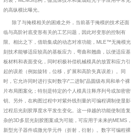
封装，
MEMS
结构，微流体技术和集成硅光子学应用中常见
的高纵横比曝光。
除了与掩模相关的困难之外，当前基于掩模的技术还面
临与高阶衬底变形有关的工艺问题，因此对变形的控制有
限。相比之下，借助集成的动态对准功能，
MLE™
无掩模光
刻技术能够适应较高的基板应力，弯曲和翘曲，以便适应基
板材料和表面变化，同时积极补偿机械模具的放置和应力引
起的误差（例如旋转，位移，扩展和高阶失真误差）。同
时，它允许同时进行实时数字
/“
二进制
”
晶圆级布局和单个裸
片布局图案化；特别是特定的个人模具注释序列号或加密密
钥。另外，在构图过程中对紫外线剂量的可编程调制使显影
过程后光刻胶厚度水平发生变化。这一倬越的功能使制造复
杂的
3D
多层光刻胶图案成为可能，可应用于未来的
MEMS
，
新型光子器件或微光学元件（折射，衍射）。数字可编程裸