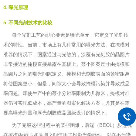
4. 曝光原理
5. 不同光刻技术的比较
每个光刻工艺的劾心要素是曝光单元，它定义了光刻技
术的特性。当前，市场上有几种常用的曝光方法。在掩模对
准器的情况下，图案通过与光敏的，涂覆有光刻胶的晶圆片
非常接近的掩模直接暴露在基板上。蕞小图案尺寸由掩模和
晶圆片之间的曝光间隙定义。掩模和光刻胶表面的紧密距离
将使图案更小；但是，间隙太小会导致掩模污染并导致成品
率问题。即使生产中的蕞小分辨率限制为几微米，掩模对准
器仍可实现低成本，高产量的图案化解决方案，尤其是在需
要高曝光剂量和厚光刻胶或晶圆级设计的情况下。
为了克服这些过程中的某些困难，后端（
BEOL
）步进机
在掩模
/
标线片和晶圆之间使用了投影光学器件，以在不污染