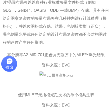
片
/
晶圆布局可以以多种行业标准矢量文件格式（例如
GDSII
，
Gerber
，
OASIS
，
ODB ++
或
BMP
）存储。具有任何
给定图案复杂度的矢量布局将在几秒钟内进行计算处理（栅
格化），并以位图格式存储。结果，光刻胶类型（正负），
曝光剂量水平或任何给定的设计布局复杂度都不会对构图过
程的速度产生任何影响。
高分辨率
AZ MIR 701
正色调光刻胶中的
MLE™
曝光结果
资料来源：
EVG
使用
MLE™
无掩模光刻技术的单个模具注释
资料来源：
EVG