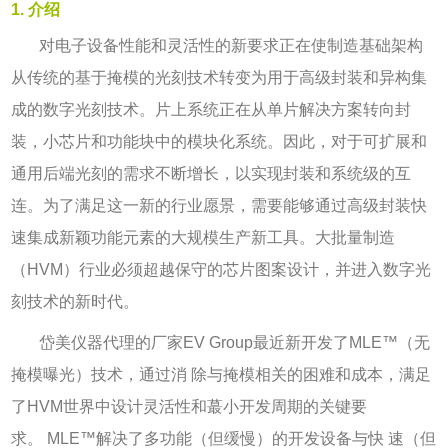
1. 介绍
对电子设备性能和灵活性的新要求正在使制造基础架构
从传统的基于掩模的光刻技术转变为用于高级封装和异构集
成的数字光刻技术。片上系统正在从单片解决方案转向封
装，小芯片和功能块中的模块化系统。因此，对于可扩展和
通用后端光刻的需求不断增长，以实现封装和系统级的互
连。为了满足这一新的行业愿景，需要能够通过高级封装快
速集成新颖功能元素的大规模生产新工具。大批量制造
（
HVM
）行业必须超越保守的芯片图案设计，并进入数字光
刻技术的新时代。
岱美仪器代理的厂家EV Group最近新
开发了
MLE™
（无
掩模曝光）技术，通过消 除与掩模相关的困难和成本，满足
了
HVM
世界中设计灵活性和蕞小开发周期的关键要
求。
MLE™
解决了多功能（但缓慢）的开发设备与快 速（但