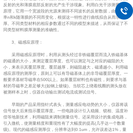
反射的光和薄膜底部反射的光产生干涉现象。利用白光干涉测量法的
原理，它用一个宽波段的光源来测得不同波长的反射数据，由于反射
率n和k随薄膜的不同而变化，根据这一特性进行曲线拟合从而求得膜
厚。不同类型材料的相应参数通过不同的模型来描述，从而保证了不
同类型材料膜厚测量的准确性。
3、磁感应原理：
采用磁感应原理时，利用从测头经过非铁磁覆层而流入铁磁基体
的磁通的大小，来测定覆层厚度。也可以测定与之对应的磁阻的大
小，来表示其覆层厚度。覆层越厚，则磁阻越大，磁通越小。利用磁
感应原理的测厚仪，原则上可以有导磁基体上的非导磁覆层厚度。一
般要求基材导磁率在500以上。如果覆层材料也有磁性，则要求与基
材的导磁率之差足够大(如钢上镀镍)。当软芯上绕着线圈的测头放在
被测样本上时，仪器自动输出测试电流或测试信号。
早期的产品采用指针式表头，测量感应电动势的大小，仪器将该
信号放大后来指示覆层厚度。一些电路设计引入稳频、锁相、温度补
偿等地新技术，利用磁阻来调制测量信号。还采用设计的集成电路，
引入微机，使测量精度和重现性有了大幅度的提高(几乎达一个数量
级)。现代的磁感应测厚仪，分辨率达到0.1um，允许误差达1%，量