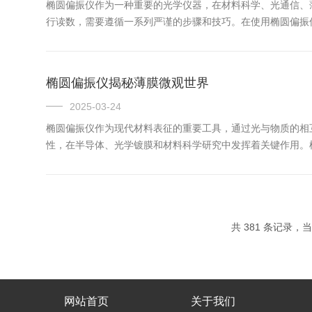
椭圆偏振仪作为一种重要的光学仪器，在材料科学、光通信、
行读数，需要遵循一系列严谨的步骤和技巧。在使用椭圆偏振
的测量误差。同时，要检查样品的放置是否正确，保证样品表
的特性...
椭圆偏振仪揭秘薄膜微观世界
2025-03-24
椭圆偏振仪作为现代材料表征的重要工具，通过光与物质的相
性，在半导体、光学镀膜和材料科学研究中发挥着关键作用。
入射到样品表面时，会经历反射和折射过程。薄膜-基底系统
弹性调...
共 381 条记录，当前
网站首页
关于我们