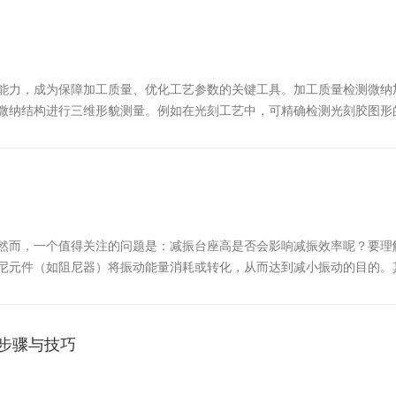
能力，成为保障加工质量、优化工艺参数的关键工具。加工质量检测微纳
微纳结构进行三维形貌测量。例如在光刻工艺中，可精确检测光刻胶图形
和均匀性，及时发现压印不充分、图案变形等问题，为产品质量把控提供
然而，一个值得关注的问题是：减振台座高是否会影响减振效率呢？要理
尼元件（如阻尼器）将振动能量消耗或转化，从而达到减小振动的目的。
率有影响。当高度较低时，弹性元件的行程可能相对较短。这在一些低频
步骤与技巧