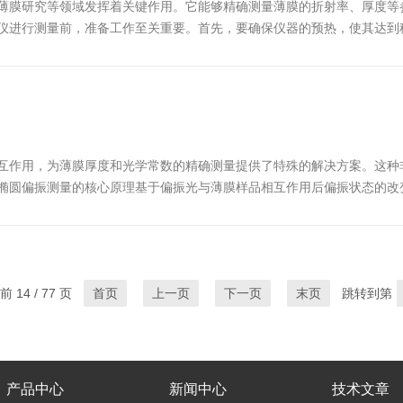
薄膜研究等领域发挥着关键作用。它能够精确测量薄膜的折射率、厚度等
仪进行测量前，准备工作至关重要。首先，要确保仪器的预热，使其达到
面平整且与偏振光垂直，以确保测量结果的准确性。当仪器预热完成后，
互作用，为薄膜厚度和光学常数的精确测量提供了特殊的解决方案。这种
椭圆偏振测量的核心原理基于偏振光与薄膜样品相互作用后偏振状态的改
的多层结构会改变光的振幅和相位，这种改变可以通过椭偏参数Ψ和Δ来量
 14 / 77 页
首页
上一页
下一页
末页
跳转到第
产品中心
新闻中心
技术文章