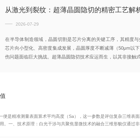
从激光到裂纹：超薄晶圆隐切的精密工艺解
2026-07-29
在半导体制造领域，晶圆切割是芯片分离的关键工序，其精度与
芯片向小型化、高密度集成发展，晶圆厚度不断减薄（50μm以
伤问题面临巨大挑战。超薄晶圆隐切技术应运而生，以其非接触式、
价值
一便是精准测量表面算术平均高度（Sa），这一参数是评估复杂三维表
作用。一、技术原理：白光干涉与共聚焦显微技术的融合三维形貌仪通过非
光束，两束光经反射后重新汇聚形成干涉条纹，通过分析条纹间距与相位