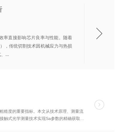
析
效率直接影响芯片良率与性能。随着
下），传统切割技术因机械应力与热损
...
面粗糙度的重要指标。本文从技术原理、测量流
接触式光学测量技术实现Sa参数的精确获取。
变化，可重建被测表面的三维形貌。共聚焦