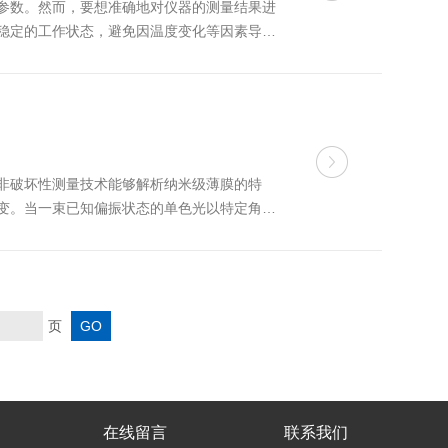
参数。然而，要想准确地对仪器的测量结果进
稳定的工作状态，避免因温度变化等因素导致
启动测量程序。在这个过程中，需要根据样品
非破坏性测量技术能够解析纳米级薄膜的特
变。当一束已知偏振状态的单色光以特定角度
化描述。现代椭圆偏振仪采用旋转分析器或光
页
在线留言
联系我们