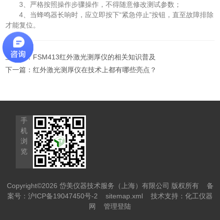
3、严格按照操作步骤操作，不得随意修改测试参数；
4、当蜂鸣器长响时，应立即按下“紧急停止”按钮，直至故障排除
才能复位。
上一篇：
FSM413红外激光测厚仪的相关知识普及
下一篇：
红外激光测厚仪在技术上都有哪些亮点？
手
机
浏
览
Copyright©2026 岱美仪器技术服务（上海）有限公司 版权所有
备
案号：沪ICP备19047450号-2
sitemap.xml
技术支持：
化工仪器
网
管理登陆