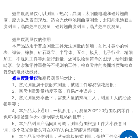
翘曲度测量仪可以测量：热沉，晶圆，太阳能电池和硅片翘曲
度，应力以及表面形貌。适合光伏电池翘曲度测量，太阳能电池翘曲
度测量，晶圆翘曲度测量，硅片翘曲度测量，晶片翘曲度测量。
翘曲度测量仪的作用：
本产品适用于普通测量工具无法测量的领埔，如尺寸微小的钟
表、弹簧、橡胶、矿石珠宝、半导体、五金、模具、电子行业、精细
加工、不规则工件等到进行测量。还可以绘制简单的图形，绘制测量
畸形、复杂和零件重叠等不规则的工件，检查零件的表面糙度和检查
复杂的电路板线路。
翘曲度测量仪
和塞尺测量的对比：
1、塞尺测量属于接触式测量，被测工件容易刮花磨损；
2、塞尺测量测量精度不高，容易产生误差；
3、塞尺测量效率低下，需要大量的熟练工人，测量工人的经验
很重要；
4、本产品大小通用，一机多用，可测量200*120范围以内零件，
也可根据被测件大小定制更大规格的机型；
5、本产品测量产品间距可调，测量范围根据工件大小任意可
调，多个激光测量头可在X和Y方向上智能调整间距；
6、本产品无损伤测量，激光非接触式测量，保护工件免受划