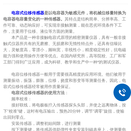
电容式位移传感器
是以电容器为敏感元件，将机械位移量转换为
电容器电容量变化的一种传感器。
其特点是结构简单、分辨率高、工
作可靠、动态响应好，可实现非接触测量，能在恶劣环境条件下工
作，主要用于位移、液位等方面的测量。
本产品是一种非接触电容式原理的精密测量仪器，具有一般非接
触式仪器所共有的无磨擦、无损磨和无惰性特点外，还具有信噪比
大，灵敏度高，零漂小，频响宽，非线性小，精度稳定性好，抗电磁
能力强和使用操作方便等优点。在国内研究所，高等院校、工厂和军
工部门得到广泛应用，成为科研、教学和生产中一种*的测试仪器。
电容位移传感器一般用于需要很高精度的应用环境。他们被用于
测量振动，振荡，膨胀，位移，挠度和形变等等测量任务。因此，电
容式位移传感器经常被用作质量保证。
电容式位移传感器的使用方法
：
频率校准：
接好联线，将电极板拧入传感器探头头部，并使之远离物体，按
下“校准”键，这时有电压输出，预热20分钟，调节“调零”旋扭，使输
出回到零点。
安装传感器，调整初始间隙，进行测量
按下测量键，将传感器借助弹性夹套安装到磁表座上，使测量电