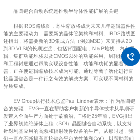
晶圆键合自动系统是推动半导体性能扩展的关键
根据IRDS路线图，寄生缩放将成为未来几年逻辑器件性
能的主要驱动力，需要新的晶体管架构和材料。IRDS路线图
还指出，将需要新的3D集成方法（例如M3D）来支持从2D
到3D VLSI的长期过渡，包括背面配电，N＆P堆栈，内存逻
辑，集群功能堆栈以及CMOS以外的功能采用。层转移工艺
和工程衬底通过帮助实现设备性能，功能和功耗的显着改
善，正在使逻辑缩放技术成为可能。通过等离子活化进行直
接晶圆键合是一种行之有效的解决方案，可实现不同材料的
异质集成。
EV Group执行技术总监Paul Lindner表示：“作为晶圆键
合的先驱，EVG一直在帮助客户将新的半导体技术从早期研
发带入全面生产方面处于蕞前沿。”“将近25年前，EVG推出
了业界初款绝缘体上硅（SOI）晶圆键合自动系统，以支持
针对利基应用的高频和辐射硬件设备的生产。从那时起，我
们一直在不断提高直接键合平台的性能和CoO，以帮助我们