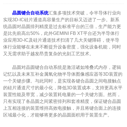
晶圆键合自动系统
汇集多项技术突破，令半导体行业向
实现3D-IC硅片通道高容量生产的目标又迈进了一步。新系
统晶圆对晶圆排列精度是过去标准平台的三倍，生产能力更
是比先前高出50%，此外GEMINI FB XT平台还为半导体行
业应用3D-IC及硅片通道技术扫清了几大关键障碍，使半导
体行业能够在未来不断提升设备密度，强化设备机能，同时
又无需求助于越发昂贵复杂的光刻工艺技术。
晶圆对晶圆键合自动系统是激活诸如堆叠式内存，逻辑
记忆以及未来互补金属氧化物半导体图像感应器等3D装置的
一个关键步骤。与此同时，是实现各键合晶圆之间电接触点
的硅片通道尺寸的最小化，降低3D装置成本，支持更高水平
装置性能及带宽，减少装置耗电量的一个关键方面。然而，
只有实现了各晶圆之间紧密排列和套准精度，保证键合晶圆
上互相连接的装置维持高效电接触，并且将键合面上的连接
区域最小化，才能够将更多的晶圆面积用于装置生产。