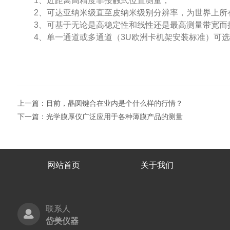
1、近距离高精度非接触式位置测量；
2、可达亚纳米级直至皮纳米级别分辨率，为世界上所
3、可基于无论是高稳定性和线性还是最高测量带宽而提
4、单一通道或多通道（3U欧洲卡机架安装标准）可选
上一篇：
目前，晶圆键合在业内是个什么样的行情？
下一篇：
光学膜厚仪广泛应用于各种薄膜产品的测量
网站首页
关于我们
联系人
岱美仪器