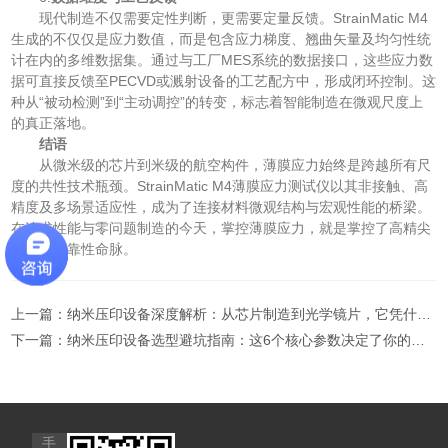
现代制造不仅需要定性判断，更需要定量反馈。StrainMatic M4
生成的不仅仅是应力数值，而是包含应力梯度、翘曲矢量及均匀性统
计在内的多维数据集。通过与工厂MES系统的数据接口，这些应力数
据可直接反馈至PECVD或溅射设备的工艺配方中，形成闭环控制。这
种从“被动检测”到“主动调控”的转变，标志着智能制造在微观尺度上
的真正落地。
结语
从微米级的芯片到米级的航空构件，薄膜应力始终是跨越所有尺
度的共性技术瓶颈。StrainMatic M4薄膜应力测试仪以其非接触、高
精度及多场景适应性，成为了连接材料微观结构与宏观性能的桥梁。
在追求性能与零问题制造的今天，掌控薄膜应力，就是掌控了高精尖
装备的可靠性命脉。
上一篇：
纳米压印设备深度解析：从芯片制造到光学镜片，它凭什么取代光刻？
下一篇：
纳米压印设备选型避坑指南：这6个核心参数决定了你的良率
手