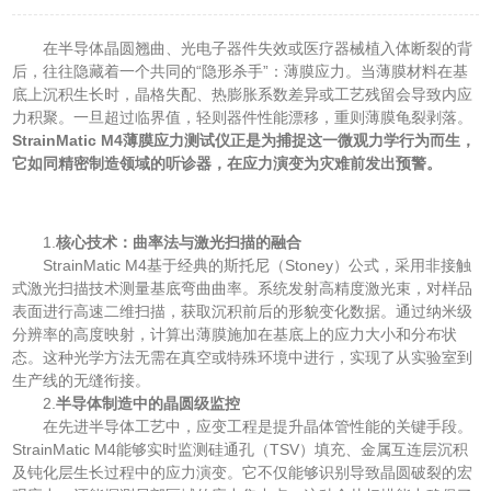
在半导体晶圆翘曲、光电子器件失效或医疗器械植入体断裂的背
后，往往隐藏着一个共同的“隐形杀手”：薄膜应力。当薄膜材料在基
底上沉积生长时，晶格失配、热膨胀系数差异或工艺残留会导致内应
力积聚。一旦超过临界值，轻则器件性能漂移，重则薄膜龟裂剥落。
StrainMatic M4薄膜应力测试仪正是为捕捉这一微观力学行为而生，
它如同精密制造领域的听诊器，在应力演变为灾难前发出预警。
1.
核心技术：曲率法与激光扫描的融合
StrainMatic M4基于经典的斯托尼（Stoney）公式，采用非接触
式激光扫描技术测量基底弯曲曲率。系统发射高精度激光束，对样品
表面进行高速二维扫描，获取沉积前后的形貌变化数据。通过纳米级
分辨率的高度映射，计算出薄膜施加在基底上的应力大小和分布状
态。这种光学方法无需在真空或特殊环境中进行，实现了从实验室到
生产线的无缝衔接。
2.
半导体制造中的晶圆级监控
在先进半导体工艺中，应变工程是提升晶体管性能的关键手段。
StrainMatic M4能够实时监测硅通孔（TSV）填充、金属互连层沉积
及钝化层生长过程中的应力演变。它不仅能够识别导致晶圆破裂的宏