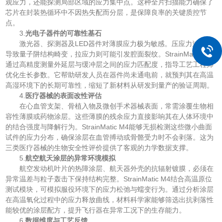
观应力，还能探测局部区域的应力集中点。这种全片扫描能力确保了
芯片在封装热循环中不因热失配而分层，是保障良率的关键质控节
点。
3.
光电子器件的可靠性基石
激光器、探测器及LED器件对薄膜应力极为敏感。压应力过大会
导致量子阱结构畸变，拉应力则可能引发腔面裂纹。StrainMatic M4
通过高精度测量外延层与缓冲层之间的应力匹配度，指导工艺工程师
优化生长参数。它帮助研发人员在器件尚未通电前，就预判其在高温
高湿环境下的长期可靠性，缩短了新材料从研发到量产的验证周期。
4.
医疗器械的表面改性评估
在心血管支架、骨植入物及微创手术器械表面，常需涂覆生物相
容性薄膜或药物涂层。这些薄膜的残余应力直接影响其在人体环境中
的结合强度与降解行为。StrainMatic M4能够无损检测这些微小曲面
试件的应力分布，确保涂层在血管搏动或骨骼受力时不会剥落。这为
三类医疗器械的生物安全性评价提供了客观的力学数据支撑。
5.
航空航天涂层的异常环境模拟
航空发动机叶片的热障涂层、航天器外壳的抗辐射镀膜，必须在
异常温差与粒子轰击下保持结构完整。StrainMatic M4结合高温原位
测试模块，可模拟服役环境下的应力松弛与蠕变行为。通过分析涂层
在高温氧化过程中的应力释放曲线，材料科学家能够筛选出抗剥落性
能较优的涂层配方，提升飞行器在异常工况下的生存能力。
6.
数据维度与工艺反馈