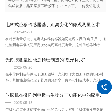
与效率直接影响芯片良率与性能。随着芯片向小型化、高密度
集成发展，晶圆厚度不断减薄（50μm以下），传统切割技术
因机械应力与热损伤问题面临巨大挑战。超薄晶圆隐切技术应
运而生，以其非接触式、...
电容式位移传感器基于距离变化的微观测量艺术
2025-05-21
在精密测量领域，电容式位移传感器如同微观世界的"电子尺"，通
过检测电容极板间距离变化实现高精度测量。这种传感器以特殊
的电容调谐原理，构建起从微米到纳米级的测量范式，其精度可
达头发丝直径的千分之一。一、距离变化引发电容效应电容式位
光刻胶测量性能是精密制造的“隐形标尺”
移传感器的核心原理基于平板电容器的结构特性。由固定极板与
2025-05-20
可移动极板组成的电容单元，其电容量C=ε（A/d），其中ε为介质
在半导体制造与微电子加工领域，光刻胶作为图形转移的核心材
介电常数，A为极板正对面积，d为板间距。当移动极板与固定极
料，其性能直接决定了芯片的分辨率、良率与制造成本。光刻胶
板间距d改变0.01μm时，在30pF基准电容下，输出电容变化量ΔC
测量技术通过精准评估其厚度、粘附性、对比度等关键参数，成
可达1...
为工艺优化与质量控制的核心环节。本文将从测量精度、稳定性
匀胶机在微阵列电极与生物分子功能化中的应用探索
与可靠性三大维度深入剖析光刻胶测量性能，并结合实际案例揭
2025-05-13
示其在行业中的战略价值。一、测量性能的核心维度1.精度：纳米
匀胶机通过高速旋转基底产生的离心力，实现了胶体溶液在微纳
级分辨率的基石光刻胶厚度测量需达到亚纳米级精度。例如，在