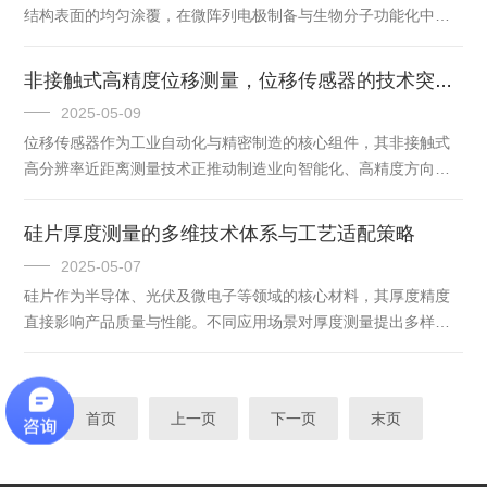
结构表面的均匀涂覆，在微阵列电极制备与生物分子功能化中展
7nm制程中，光刻胶厚度波动超过1nm即可能导致线宽偏差，进
现出价值。在微阵列电极领域，匀胶机可精确控制导电聚合物、
而影响芯片性能。采用FR...
水凝胶等材料的成膜厚度与均匀性。例如，在制备微阵列化水凝
非接触式高精度位移测量，位移传感器的技术突破与应用实践
胶电极时，匀胶机将水凝胶前驱液均匀铺展在微阵列硅片基底
2025-05-09
上，结合真空干燥与退火处理，可显著降低水凝胶与基底间的结
位移传感器作为工业自动化与精密制造的核心组件，其非接触式
合力，从而获得规则、完整的微米级四棱柱状或金字塔状导电水
高分辨率近距离测量技术正推动制造业向智能化、高精度方向演
凝胶阵列。这种结构可提升电极的电化学活性表面积，增强
进。基于电容、激光、电磁等原理的非接触式传感器，通过消除
HER（析氢反应）与OER（析氧反应）...
机械磨损与环境干扰，实现了亚微米级位移测量，广泛应用于半
硅片厚度测量的多维技术体系与工艺适配策略
导体加工、航空航天与医疗设备领域。一、技术原理与核心优势1.
2025-05-07
电容式位移传感器：纳米级分辨率的范例采用平行板电容器结
硅片作为半导体、光伏及微电子等领域的核心材料，其厚度精度
构，当被测物体（金属或导电体）靠近时，电容值随距离线性变
直接影响产品质量与性能。不同应用场景对厚度测量提出多样化
化。例如MicroSense8800系列传感器，通过优化电极几何结构与
需求，催生出一系列精准高效的测量技术。本文结合技术原理与
信号处理算法，在...
实际应用场景，系统阐述多种硅片厚度测量方法。一、接触式测
量：机械与压电技术的结合1.机械测微计法通过螺旋测微器或千分
首页
上一页
下一页
末页
尺对硅片进行接触式测量，操作简单直观。然而受限于测量点数
量，仅适用于抽检，且可能因压力导致表面微损伤，适用于低精
度要求的场合。2.电感测微仪利用电感线圈对距离变化的敏感性，