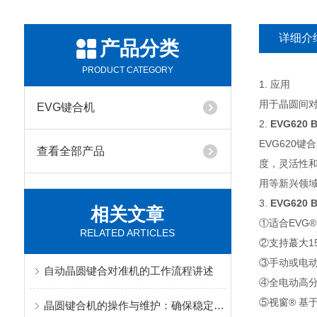
详细介
产品分类
PRODUCT CATEGORY
1. 应用
用于晶圆间
EVG键合机
2.
EVG62
EVG620
查看全部产品
度，灵活性和
用等新兴领
3.
EVG62
相关文章
①
适合EVG®E
RELATED ARTICLES
②
支持蕞大1
③
手动或电
自动晶圆键合对准机的工作流程讲述
④
全电动高
⑤
视窗® 基
晶圆键合机的操作与维护：确保稳定运行的关键