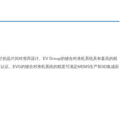
寸的晶片间对准而设计。EV Group的键合对准机系统具有蕞高的精
证。EVG的键合对准机系统的精度可满足MEMS生产和3D集成应