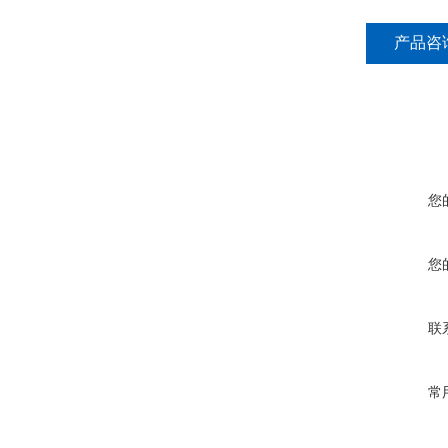
产品咨
您
您
联
常