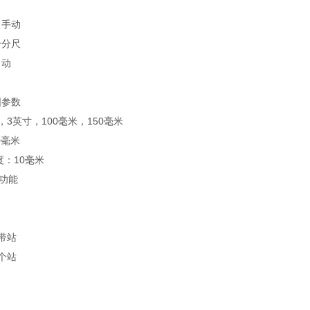
：手动
千分尺
自动
圆参数
，3英寸，100毫米，150毫米
0毫米
度：10毫米
准功能
带站
个站