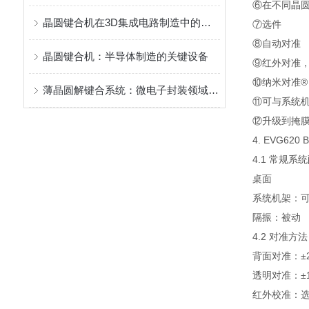
⑥
在不同晶
晶圆键合机在3D集成电路制造中的角色
⑦
选件
⑧
自动对准
晶圆键合机：半导体制造的关键设备
⑨
红外对准
⑩
纳米对准®
薄晶圆解键合系统：微电子封装领域的关键工艺技术
⑪
可与系统
⑫
升级到掩
4. EVG6
4.1 常规系
桌面
系统机架：
隔振：被动
4.2 对准方法
背面对准：±2 
透明对准：±1 
红外校准：