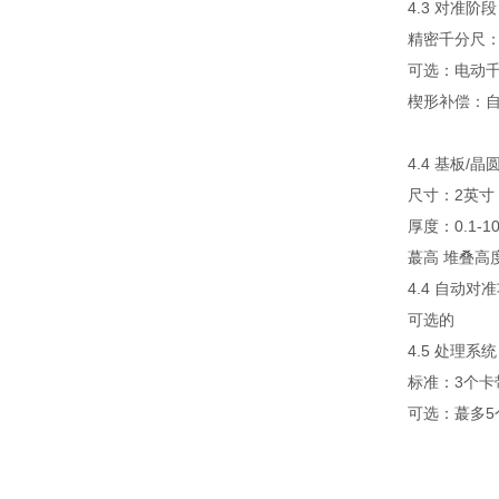
4.3 对准阶段
精密千分尺
可选：电动
楔形补偿：
4.4 基板/晶
尺寸：2英寸
厚度：0.1-1
蕞高 堆叠高
4.4 自动对
可选的
4.5 处理系统
标准：3个卡
可选：蕞多5