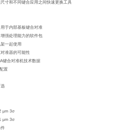
圆尺寸和不同键合应用之间快速更换工具
，用于内部基板键合对准
 增强处理能力的软件包
机架一起使用
膜对准器的可能性
20 BA键合对准机技术数据
统配置
可选
µm 3σ
µm 3σ
选件