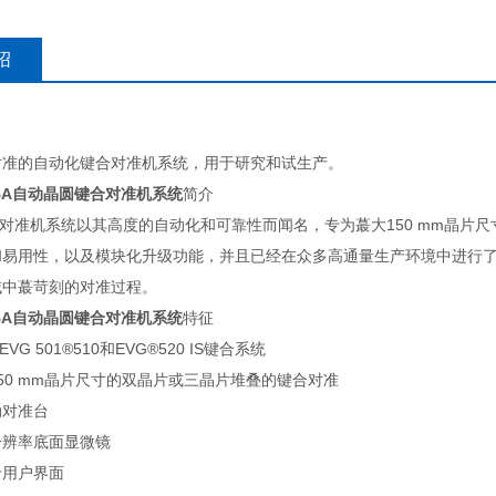
绍
对准的自动化键合对准机系统，用于研究和试生产。
0 BA自动晶圆键合对准机系统
简介
键合对准机系统以其高度的自动化和可靠性而闻名，专为蕞大150 mm晶片尺
易用性，以及模块化升级功能，并且已经在众多高通量生产环境中进行了认
域中蕞苛刻的对准过程。
0 BA自动晶圆键合对准机系统
特征
VG 501®510和EVG®520 IS键合系统
50 mm晶片尺寸的双晶片或三晶片堆叠的键合对准
动对准台
分辨率底面显微镜
于用户界面