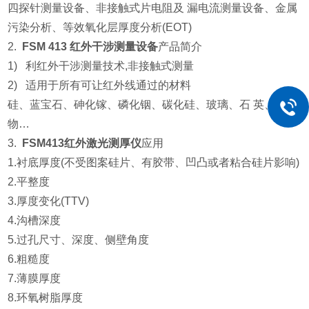
四探针测量设备、非接触式片电阻及 漏电流测量设备、金属
污染分析、等效氧化层厚度分析(EOT)
2.
FSM 413 红外干涉测量设备
产品简介
1) 利红外干涉测量技术,非接触式测量
2) 适用于所有可让红外线通过的材料
硅、蓝宝石、砷化镓、磷化铟、碳化硅、玻璃、石 英、聚合
物…
3.
FSM413红外激光测厚仪
应用
1.衬底厚度(不受图案硅片、有胶带、凹凸或者粘合硅片影响)
2.平整度
3.厚度变化(TTV)
4.沟槽深度
5.过孔尺寸、深度、侧壁角度
6.粗糙度
7.薄膜厚度
8.环氧树脂厚度