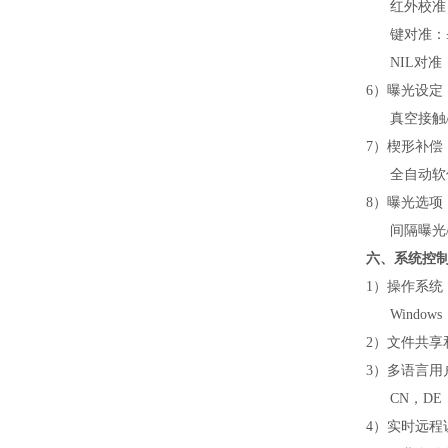
红外校准：≤±
键对准：≤±2
NIL对准：≤
6）曝光设定
真空接触/硬
7）楔形补偿
全自动软
8）曝光选项
间隔曝光/
六、系统控
1）操作系统
Windows
2）文件共享
3）多语言用
CN，DE，F
4）实时远程