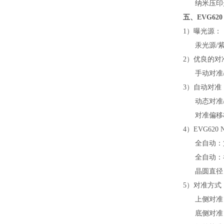
纳米压印光
五、EVG62
1）曝光源：
汞光源/紫
2）优良的对
手动对准/
3）自动对准
动态对准/
对准偏移
4）EVG620
全自动：第 
全自动：吞
晶圆直径（
5）对准方式
上侧对准：≤±
底侧对准：≤±