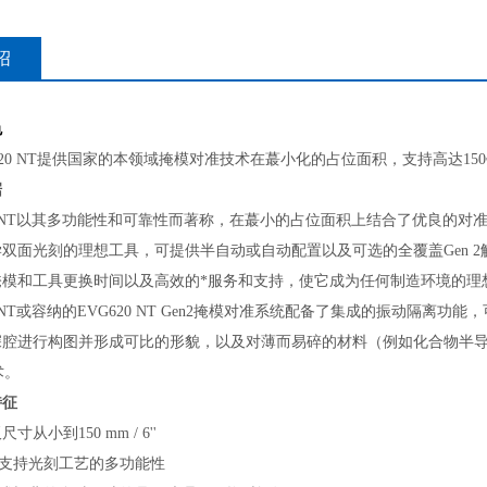
绍
色
620 NT提供国家的本领域掩模对准技术在蕞小化的占位面积，支持高达15
据
 NT以其多功能性和可靠性而著称，在蕞小的占位面积上结合了优良的对
双面光刻的理想工具，可提供半自动或自动配置以及可选的全覆盖Gen 
掩模和工具更换时间以及高效的*服务和支持，使它成为任何制造环境的理
 NT或容纳的EVG620 NT Gen2掩模对准系统配备了集成的振动隔
深腔进行构图并形成可比的形貌，以及对薄而易碎的材料（例如化合物半导
术。
特征
小到150 mm / 6''
持光刻工艺的多功能性