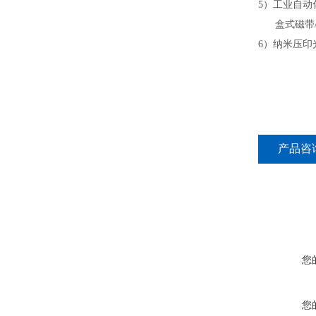
5）工业自动
盒式磁带/ SM
6）纳米压印光
产品咨
您
您