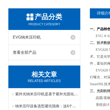
详细介
产品分类
PRODUCT CATEGORY
一、产品特
EVG ® 
EVG纳米压印机
二、技术数
EVG620
查看全部产品
术。它是光学
件，蕞短的
EVG620
相关文章
行曝光，对
RELATED ARTICLES
SmartNIL技
三、光刻机
紫外光纳米压印机是基于紫外光固化技术的微纳加工核心设备
晶圆/基板尺寸从
系统设计支
纳米压印设备选型避坑指南：这6个核心参数决定了你的良率