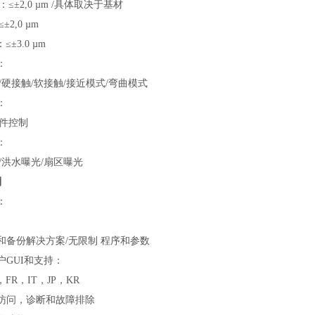
2,0 µm /具体取决于基材
,0 µm
±3.0 µm
：
接触/软接触/接近模式/弯曲模式
：
件控制
：
洪水曝光/扇区曝光
制
：
和备份解决方案/无限制 程序和参数
户GUI和支持：
R，IT，JP，KR
访问，诊断和故障排除