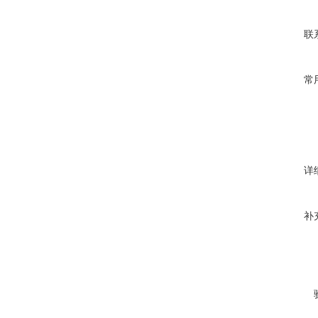
联
常
详
补