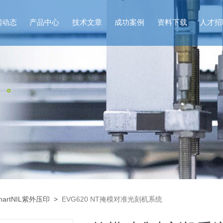
闻动态
产品中心
技术文章
成功案例
资料下载
人才招
SmartNIL紫外压印
>
EVG620 NT掩模对准光刻机系统