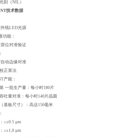
刻（NIL）
0 NT技术数据
外线LED光源
准功能：
原位对准验证
：
自动边缘对准
校正算法
 NT产能：
一批生产量：每小时180片
吐量对准：每小时140片晶圆
基板尺寸）：高达150毫米
：
0.5 µm
1,0 µm