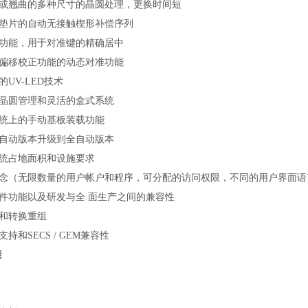
翘曲的多种尺寸的晶圆处理，更换时间短
片的自动无接触楔形补偿序列
能，用于对准键的精确居中
移校正功能的动态对准功能
V-LED技术
圆管理和灵活的盒式系统
上的手动基板装载功能
动版本升级到全自动版本
占地面积和设施要求
（无限数量的用户帐户和程序，可分配的访问权限，不同的用户界面语
功能以及研发与全 面生产之间的兼容性
和转换重组
和SECS / GEM兼容性
能