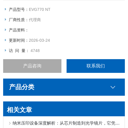
板。结合金刚石车削或直接写入方法，分步重复刻印通常用于有
效地制造晶圆级光学器件制造或EVG的SmartNIL工艺所需的母
产品型号：
EVG770 NT
版。
厂商性质：
代理商
产品资料：
更新时间：
2026-03-24
访 问 量：
4748
产品咨询
联系我们
产品分类
相关文章
纳米压印设备深度解析：从芯片制造到光学镜片，它凭什么取代光刻？