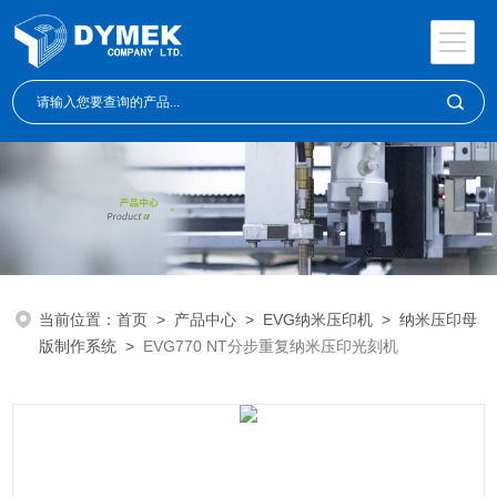
当前位置：
首页
>
产品中心
>
EVG纳米压印机
>
纳米压印母
版制作系统
>
EVG770 NT分步重复纳米压印光刻机