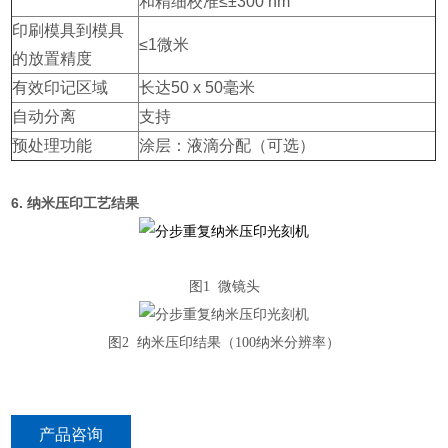
和精细校准≤±300 nm
印刷模具到模具
≤1微米
的放置精度
有效印记区域
长达50 x 50毫米
自动分离
支持
预处理功能
涂层：液滴分配（可选）
6. 纳米压印工艺结果
图1 微镜头
图2 纳米压印结果（100纳米分辨率）
产品咨询