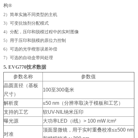
构®
2）简单实施不同类型的主机
3）可变抗蚀剂分配模式
4）分配，压印和脱模过程中的实时图像
5）用于压印和脱模的原位力控制
6）可选的光学楔形误差补偿
7）可选的自动盒带间处理
5. EVG770技术数据
参数名称
参数值
晶圆直径（基板
100至300毫米
尺寸）
解析度
≤50 nm（分辨率取决于模板和工艺）
支持的工艺
软UV-NIL纳米压印
曝光源
大功率LED（i线）> 100 mW /cm²
顶面显微镜，用于实时重叠校准≤±500 nm
对准