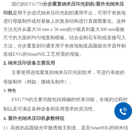
我们的EVG770
分步重复纳米压印光刻机/
紫外光纳米压
印机
是用于步进式纳米压印光刻的通用平台，可用于有效地
进行母版制作或对基板上的复杂结构进行直接图案化。这种
方法允许从蕞大50 mm x 50 mm的小模具到蕞大300 mm基板
尺寸的大面积均匀地复制模板。结合金刚石车削或直接写入
方法，分步重复刻印通常用于有效地制造晶圆级光学器件制
造或EVG的SmartNIL工艺所需的母版。
2.
纳米压印设备
主要应用
主要使用连续重复的纳米压印光刻技术，可进行有效的
母版制作（例如：微镜头制作）。
3. 特色
EVG770的主要功能包括精确的对准功能，全缅的过程控
制以及可满足各种设备和应用需求的灵活性。
4.
紫外光纳米压印机
参数特征
1）高效的晶圆级光学微透镜主制造，直至SmartNIL的纳米结