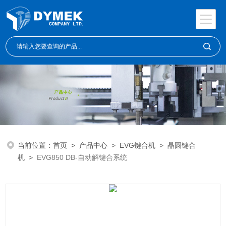
当前位置：
首页
>
产品中心
>
EVG键合机
>
晶圆键合
机
>
EVG850 DB-自动解键合系统