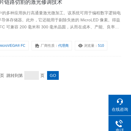
导体芯片链路切割的激光修调技术
导体行业中的多种应用执行高通量激光微加工。该系统可用于编程数字逻辑电
体存储器。此外，它还能用于剔除失效的 MicroLED 像素。得益
 FC 可兼容 200 毫米和 300 毫米晶圆，从而在成本、产能、良率和
案。
microVEGA® FC
厂商性质：
代理商
浏览量：
510
 末页 跳转到第
页
在线咨询
电话