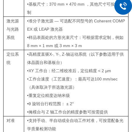
•基板尺寸：370 mm × 470 mm ，其他尺寸可按需定
制
激光源
•准分子激光源 — 可选配不同型号的 Coherent COMP
与光路
EX 或 LEAP 激光器
系统
•样品表面处的方形光束尺寸：可根据需求定制，例如
8 mm × 1 mm 或 3 mm × 3 m
定位系
•高精度直驱X-, Y-, Z-轴运动系统（以下参数适用于供
统
体晶圆台和基板台）
•XY 工作台：经二维校准后，定位精度 < 2 μm
•工作台速度（工艺速度）：最高可达100 mm/sec
（具体取决于所选激光源）
•重复定位精度达纳米级
•θ 旋转台行程范围： ± 2°
•掩模台与 Z 轴工作台的精度参数可按需提供
对准
•支持手动、半自动或全自动工件对准，可按需配备光
学质量检测功能