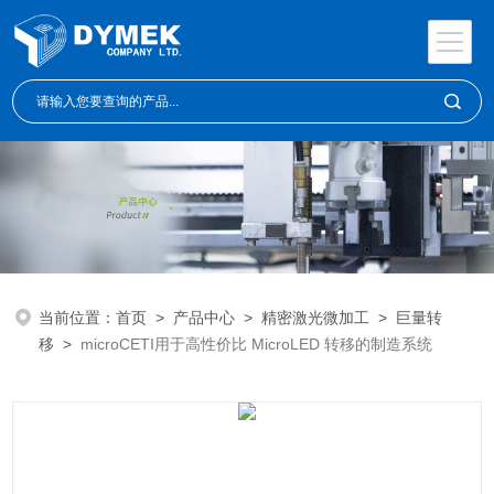
当前位置：
首页
>
产品中心
>
精密激光微加工
>
巨量转
移
>
microCETI用于高性价比 MicroLED 转移的制造系统